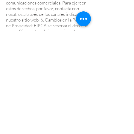
comunicaciones comerciales. Para ejercer
estos derechos, por favor, contacta con
nosotros a través de los canales indicados en
nuestro sitio web. 6. Cambios en la Política
de Privacidad: FIPCA se reserva el derecho
de modificar esta política de privacidad en
cualquier momento. Te notificaremos sobre
cualquier cambio significativo a través de
nuestro sitio web o por otros medios de
comunicación adecuados.
CONTACT
contact@fipca.org