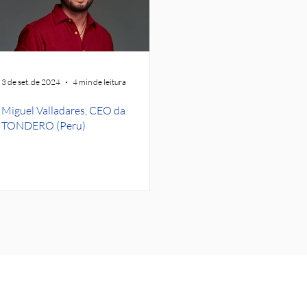
3 de set. de 2024
4 min de leitura
Miguel Valladares, CEO da
TONDERO (Peru)